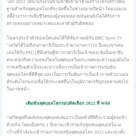
โลก 2022 ได้นำแรงงานข้ามชาติเข้ามาช่วยสร้างโครงสร้างพื้น
ฐานสำหรับฟุตบอลโลกที่จะจัดขึ้นในช่วงปลายปีหน้า โดยแอมเน
สตี้อ้างว่าการเสียชีวิตของผู้อพยพหลายพันคนยังไม่ได้รับการ
ตรวจสอบอย่างเหมาะสมและหาตัวผู้รับผิดชอบ
โฆษกประจำตัวของเบ็คแฮมได้ให้สัมภาษณ์กับ BBC Sport ว่า
“เดวิดได้ไปเยือนกาตาร์เป็นประจำมานานกว่า10 ปีและเขาเคย
เล่นให้กับ PSG [ที่มีเศรษฐีชาวกาตาร์เป็นเจ้าของ] ดังนั้นเขาจึง
ตระหนักถึงความหลงใหลในฟุตบอลในประเทศและความมุ่งมั่นใน
การเตรียมตัวเป็นระยะยาวเพื่อการเป็นเจ้าภาพการแข่งขัน
ฟุตบอลโลกที่ดีที่สุด และเป็นการเริ่มต้นการเป็นเจ้าภาพทัวนาเมน
ต์ระดับโลกมอบเพื่อให้ประเทศอื่นๆในภูมิภาคเจริญรอยตามต่อไป
ในภาคหน้า
เดิมพันฟุตบอลโลกรอบคัดเลือก 2022 ที่ W88
“เดวิดพูดถึงพลังของฟุตบอลเสมอว่าเป็นพลัวที่ดีที่จะรวมผู้คนเข้า
ด้วยกัน โดยเมื่อครบ 1 ปีเขาจะเข้าร่วมกับชุมชนฟุตบอลในวง
กว้างที่กำลังจะเข้าร่วมการแข่งขันฟุตบอลโลก 2022 และเขาตั้ง