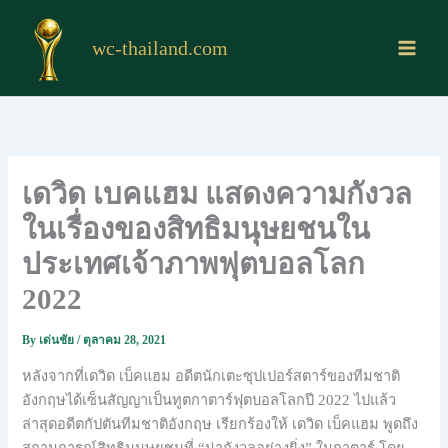
Skip
to
wc-thailand.com
content
เดวิด เบคแฮม แสดงความกังวล
ในเรื่องของสิทธิมนุษยชนใน
ประเทศเจ้าภาพฟุตบอลโลก
2022
By
เด่นชัย
/
ตุลาคม 28, 2021
หลังจากที่เดวิด เบ็คแฮม อดีตนักเตะซุปเปอร์สตาร์ของทีมชาติ
อังกฤษได้เซ็นสัญญาเป็นทูตกาตาร์ฟุตบอลโลกปี 2022 ไปแล้ว
ล่าสุดอดีตกัปตันทีมชาติอังกฤษ เรียกร้องให้ เดวิด เบ็คแฮม พูดถึง
สถานการณ์สิทธิมนุษยชนที่ “น่ากังวลอย่างยิ่ง” ในกาตาร์ โดย