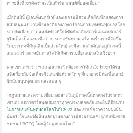
ตารอสิ่งที่เขาคิดว่าจะเป็นทัวร์นาเมนต์ที่ยอดเยี่ยม”
เมื่อต้นปีนี้ ผู้เล่นทั้งนอร์เวย์และเยอรมนีสวมเสื้อยืดเพื่อแสดงการ
สนับสนุนแรงงานข้ามชาติของกาตาร์ก่อนการแข่งขันฟุตบอลโลก
รอบคัดเลือก ตามแหล่งข่าวที่ใกล้ชิดกับอดีตสตาร์แมนเชสเตอร์
ยูไนเต็ด เบ็คแฮมเชื่อว่าการแข่งขันฟุตบอลโลกครั้งแรกที่จัดขึ้น
ในประเทศที่มีมุสลิมเป็นส่วนใหญ่ จะมีความสำคัญต่อภูมิภาคนี้
และจะสร้างแรงบันดาลใจให้เกิดการเปลี่ยนแปลงในเชิงบวก
พวกเขาเสริมว่า: “แน่นอนว่าเดวิดต้องการให้แน่ใจว่าเขาได้รับ
แจ้งเกี่ยวกับข้อเท็จจริงและข้อกังวลใด ๆ ที่เขาอาจมีต่อเพื่อนเกย์
ผู้สนับสนุนฟุตบอล และแฟน ๆ
“กฎหมายและความเชื่อบางอย่างในภูมิภาคนี้แตกต่างไปจากตัว
เขาเอง แต่กาตาริสพูดเสมอว่าทุกคนจะปลอดภัยและยินดีต้อนรับ
ใน
การแข่งขันฟุตบอลโลกในปี 2022
และเขาเชื่อว่าความมุ่งมั่น
นั้นจริงใจและได้เห็นหลักฐานของการมีส่วนร่วมเชิงรุกกับทีมชาติ
ชุมชน LBGTQ โดยผู้จัดฟุตบอลโลก”