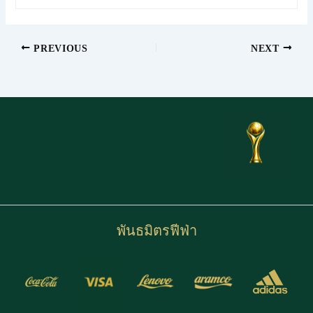
PREVIOUS
NEXT
พันธมิตรฟีฟ่า